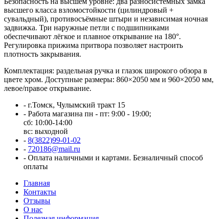
Безопасность на высшем уровне: два разносистемных замка
высшего класса взломостойкости (цилиндровый +
сувальдный), противосъёмные штыри и независимая ночная
задвижка. Три наружные петли с подшипниками
обеспечивают лёгкое и плавное открывание на 180°.
Регулировка прижима притвора позволяет настроить
плотность закрывания.
Комплектация: раздельная ручка и глазок широкого обзора в
цвете хром. Доступные размеры: 860×2050 мм и 960×2050 мм,
левое/правое открывание.
-
г.Томск, Чулымский тракт 15
-
Работа магазина пн - пт: 9:00 - 19:00;
сб: 10:00-14:00
вс: выходной
-
8(3822)99-01-02
-
720186@mail.ru
-
Оплата наличными и картами. Безналичный способ
оплаты
Главная
Контакты
Отзывы
О нас
Полезная информация