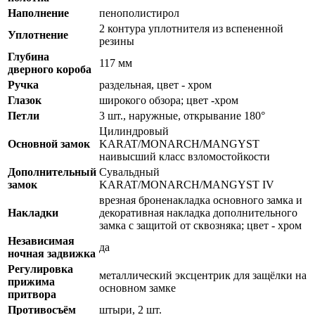
Наполнение
пенополистирол
2 контура уплотнителя из вспененной
Уплотнение
резины
Глубина
117 мм
дверного короба
Ручка
раздельная, цвет - хром
Глазок
широкого обзора; цвет -хром
Петли
3 шт., наружные, открывание 180°
Цилиндровый
Основной замок
KARAT/MONARCH/MANGYST
наивысший класс взломостойкости
Дополнительный
Сувальдный
замок
KARAT/MONARCH/MANGYST IV
врезная броненакладка основного замка и
Накладки
декоративная накладка дополнительного
замка с защитой от сквозняка; цвет - хром
Независимая
да
ночная задвижка
Регулировка
металлический эксцентрик для защёлки на
прижима
основном замке
притвора
Противосъём
штыри, 2 шт.