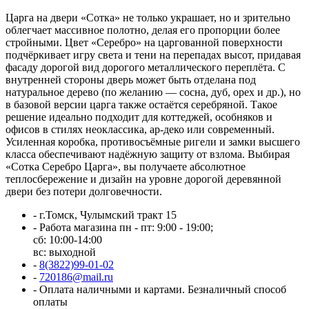
Царга на двери «Сотка» не только украшает, но и зрительно
облегчает массивное полотно, делая его пропорции более
стройными. Цвет «Серебро» на царгованной поверхности
подчёркивает игру света и тени на перепадах высот, придавая
фасаду дорогой вид дорогого металлического переплёта. С
внутренней стороны дверь может быть отделана под
натуральное дерево (по желанию — сосна, дуб, орех и др.), но
в базовой версии царга также остаётся серебряной. Такое
решение идеально подходит для коттеджей, особняков и
офисов в стилях неоклассика, ар-деко или современный.
Усиленная коробка, противосъёмные ригели и замки высшего
класса обеспечивают надёжную защиту от взлома. Выбирая
«Сотка Серебро Царга», вы получаете абсолютное
теплосбережение и дизайн на уровне дорогой деревянной
двери без потери долговечности.
-
г.Томск, Чулымский тракт 15
-
Работа магазина пн - пт: 9:00 - 19:00;
сб: 10:00-14:00
вс: выходной
-
8(3822)99-01-02
-
720186@mail.ru
-
Оплата наличными и картами. Безналичный способ
оплаты