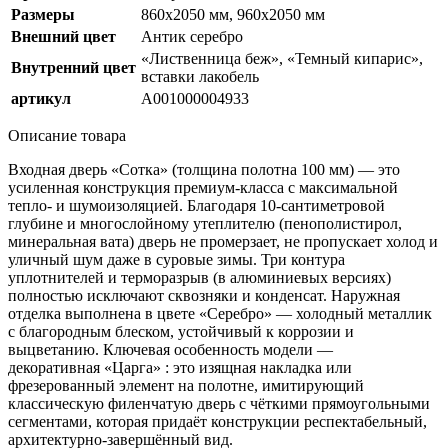
Размеры
860х2050 мм, 960х2050 мм
Внешний цвет
Антик серебро
«Лиственница беж», «Темный кипарис»,
Внутренний цвет
вставки лакобель
артикул
А001000004933
Описание товара
Входная дверь
«Сотка»
(толщина полотна
100 мм
) — это
усиленная конструкция премиум-класса с максимальной
тепло- и шумоизоляцией. Благодаря 10-сантиметровой
глубине и многослойному утеплителю (пенополистирол,
минеральная вата) дверь не промерзает, не пропускает холод и
уличный шум даже в суровые зимы. Три контура
уплотнителей и терморазрыв (в алюминиевых версиях)
полностью исключают сквозняки и конденсат. Наружная
отделка выполнена в цвете
«Серебро»
— холодный металлик
с благородным блеском, устойчивый к коррозии и
выцветанию. Ключевая особенность модели —
декоративная
«Царга»
: это изящная накладка или
фрезерованный элемент на полотне, имитирующий
классическую филенчатую дверь с чёткими прямоугольными
сегментами, которая придаёт конструкции респектабельный,
архитектурно-завершённый вид.