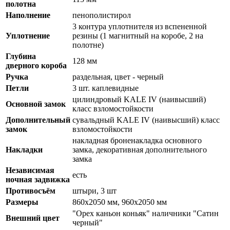
полотна
Наполнение
пенополистирол
3 контура уплотнителя из вспененной
Уплотнение
резины (1 магнитный на коробе, 2 на
полотне)
Глубина
128 мм
дверного короба
Ручка
раздельная, цвет - черный
Петли
3 шт. каплевидные
цилиндровый KALE IV (наивысший)
Основной замок
класс взломостойкости
Дополнительный
сувальдный KALE IV (наивысший) класс
замок
взломостойкости
накладная броненакладка основного
Накладки
замка, декоративная дополнительного
замка
Независимая
есть
ночная задвижка
Противосъём
штыри, 3 шт
Размеры
860х2050 мм, 960х2050 мм
"Орех каньон коньяк" наличники "Сатин
Внешний цвет
черный"