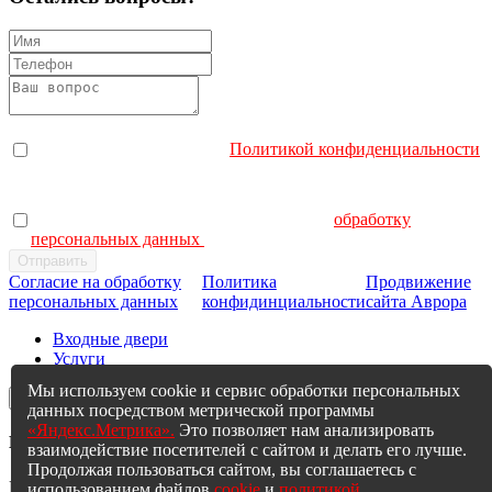
Я согласен с политикой конфиденциальности. Отправляя
заявку, Вы соглашаетесь с
Политикой конфиденциальности
.
Я даю согласие на обработку персональных данных.
Отправляя заявку, Вы даете согласие на
обработку
персональных данных
.
Согласие на обработку
Политика
Продвижение
персональных данных
конфидинциальности
сайта Аврора
Входные двери
Услуги
Мы используем cookie и сервис обработки персональных
×
данных посредством метрической программы
«Яндекс.Метрика».
Это позволяет нам анализировать
Мы Вам перезвоним
взаимодействие посетителей с сайтом и делать его лучше.
Продолжая пользоваться сайтом, вы соглашаетесь с
Ваше имя*
использованием файлов
cookie
и
политикой