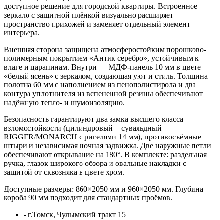
доступное решение для городской квартиры. Встроенное
зеркало с защитной плёнкой визуально расширяет
пространство прихожей и заменяет отдельный элемент
интерьера.
Внешняя сторона защищена атмосферостойким порошково-
полимерным покрытием «Антик серебро», устойчивым к
влаге и царапинам. Внутри — МДФ-панель 10 мм в цвете
«белый ясень» с зеркалом, создающая уют и стиль. Толщина
полотна 60 мм с наполнением из пенополистирола и два
контура уплотнителя из вспененной резины обеспечивают
надёжную тепло- и шумоизоляцию.
Безопасность гарантируют два замка высшего класса
взломостойкости (цилиндровый + сувальдный
RIGGER/MONARCH с ригелями 14 мм), противосъёмные
штыри и независимая ночная задвижка. Две наружные петли
обеспечивают открывание на 180°. В комплекте: раздельная
ручка, глазок широкого обзора и овальные накладки с
защитой от сквозняка в цвете хром.
Доступные размеры: 860×2050 мм и 960×2050 мм. Глубина
короба 90 мм подходит для стандартных проёмов.
-
г.Томск, Чулымский тракт 15