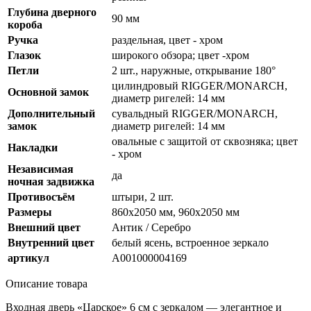
Глубина дверного
90 мм
короба
Ручка
раздельная, цвет - хром
Глазок
широкого обзора; цвет -хром
Петли
2 шт., наружные, открывание 180°
цилиндровый RIGGER/MONARCH,
Основной замок
диаметр ригелей: 14 мм
Дополнительный
сувальдный RIGGER/MONARCH,
замок
диаметр ригелей: 14 мм
овальные с защитой от сквозняка; цвет
Накладки
- хром
Независимая
да
ночная задвижка
Противосъём
штыри, 2 шт.
Размеры
860х2050 мм, 960х2050 мм
Внешний цвет
Антик / Серебро
Внутренний цвет
белый ясень, встроенное зеркало
артикул
А001000004169
Описание товара
Входная дверь «Царское» 6 см с зеркалом — элегантное и